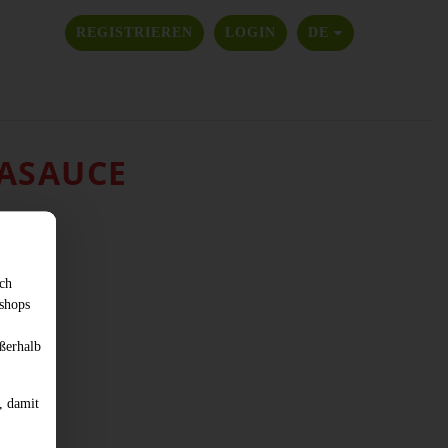
SPRACHE ÄNDER
REGISTRIEREN
LOGIN
DE
ASAUCE
sch
shops
ßerhalb
, damit