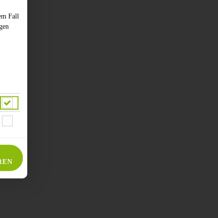
em Fall
ngen
REN