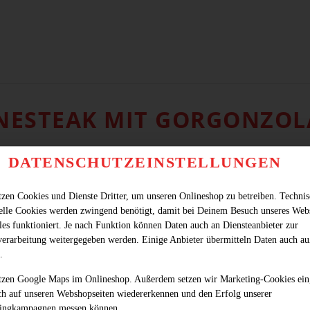
NESTEAK MIT GORGONZOL
DATENSCHUTZEINSTELLUNGEN
tzen Cookies und Dienste Dritter, um unseren Onlineshop zu betreiben. Techni
ielle Cookies werden zwingend benötigt, damit bei Deinem Besuch unseres Web
les funktioniert. Je nach Funktion können Daten auch an Diensteanbieter zur
verarbeitung weitergegeben werden. Einige Anbieter übermitteln Daten auch au
.
tzen Google Maps im Onlineshop. Außerdem setzen wir Marketing-Cookies ein
ch auf unseren Webshopseiten wiedererkennen und den Erfolg unserer
ingkampagnen messen können.