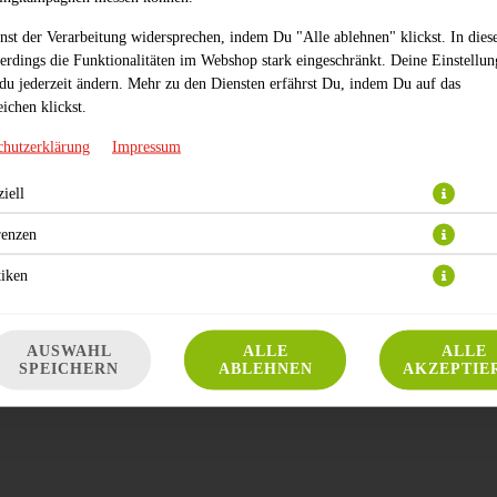
nst der Verarbeitung widersprechen, indem Du "Alle ablehnen" klickst. In dies
lerdings die Funktionalitäten im Webshop stark eingeschränkt. Deine Einstellu
du jederzeit ändern. Mehr zu den Diensten erfährst Du, indem Du auf das
ichen klickst.
chutzerklärung
Impressum
mit Mozzarella, weißem Käse und Parmesan überbacken
iell
JETZT BESTELLEN
renzen
tiken
AUSWAHL
ALLE
ALLE
SPEICHERN
ABLEHNEN
AKZEPTIE