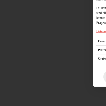
Du kan
sind al
kannst 
Frageze
Datens
Essenz
Präfe
Statis