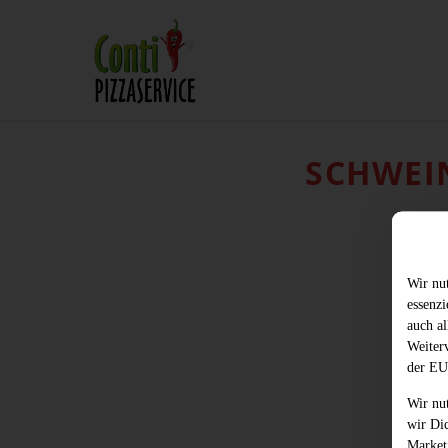
SCHWEI
Wir nu
essenz
auch al
Weiter
der EU
Wir nu
wir Di
Market