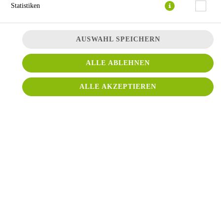
Statistiken
AUSWAHL SPEICHERN
mit Lammfleisch, Zwiebeln und indischen Gewürzen
ALLE ABLEHNEN
JETZT BESTELLEN
ALLE AKZEPTIEREN
© 2026
Conti Pizza
Impressum
Datenschutz
Datenschutzeinstellungen
Barrierefreiheit
AGB
Lieferdienstsoftware und Webshop von
SIDES