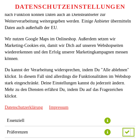
betreiben. Technisch essenzielle Cookies werden zwingend benötigt,
DATENSCHUTZEINSTELLUNGEN
SPRACHE ÄNDERN
damit bei Deinem Besuch unseres Webshops auch alles funktioniert. Je
DE
nach Funktion können Daten auch an Diensteanbieter zur
Weiterverarbeitung weitergegeben werden. Einige Anbieter übermitteln
Daten auch außerhalb der EU.
Wir nutzen Google Maps im Onlineshop. Außerdem setzen wir
Marketing-Cookies ein, damit wir Dich auf unseren Webshopseiten
wiedererkennen und den Erfolg unserer Marketingkampagnen messen
können.
LAMM MADRAS
Du kannst der Verarbeitung widersprechen, indem Du "Alle ablehnen"
klickst. In diesem Fall sind allerdings die Funktionalitäten im Webshop
stark eingeschränkt. Deine Einstellungen kannst du jederzeit ändern.
Mehr zu den Diensten erfährst Du, indem Du auf das Fragezeichen
klickst.
Datenschutzerklärung
Impressum
Essenziell
Präferenzen