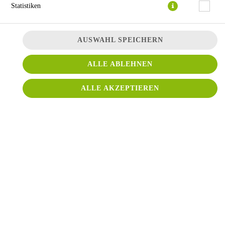
Statistiken
AUSWAHL SPEICHERN
ALLE ABLEHNEN
ALLE AKZEPTIEREN
mit Vorderschinken und Sahnesauce
JETZT BESTELLEN
© 2026
Conti Pizza
Impressum
Datenschutz
Datenschutzeinstellungen
Barrierefreiheit
AGB
Lieferdienstsoftware und Webshop von
SIDES