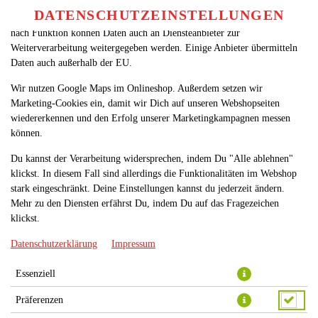
betreiben. Technisch essenzielle Cookies werden zwingend benötigt,
DATENSCHUTZEINSTELLUNGEN
SPRACHE ÄNDERN
damit bei Deinem Besuch unseres Webshops auch alles funktioniert. Je
DE
nach Funktion können Daten auch an Diensteanbieter zur
Weiterverarbeitung weitergegeben werden. Einige Anbieter übermitteln
Daten auch außerhalb der EU.
Wir nutzen Google Maps im Onlineshop. Außerdem setzen wir
Marketing-Cookies ein, damit wir Dich auf unseren Webshopseiten
wiedererkennen und den Erfolg unserer Marketingkampagnen messen
können.
PASTA BROKKOLI
Du kannst der Verarbeitung widersprechen, indem Du "Alle ablehnen"
klickst. In diesem Fall sind allerdings die Funktionalitäten im Webshop
stark eingeschränkt. Deine Einstellungen kannst du jederzeit ändern.
Mehr zu den Diensten erfährst Du, indem Du auf das Fragezeichen
klickst.
Datenschutzerklärung
Impressum
Essenziell
Präferenzen