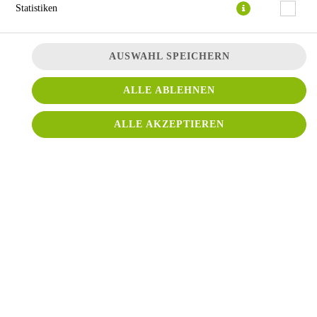
Statistiken
AUSWAHL SPEICHERN
ALLE ABLEHNEN
mit Salami, Vorderschinken und Hackfleisch
ALLE AKZEPTIEREN
JETZT BESTELLEN
© 2026
Conti Pizza
Impressum
Datenschutz
Datenschutzeinstellungen
Barrierefreiheit
AGB
Lieferdienstsoftware und Webshop von
SIDES