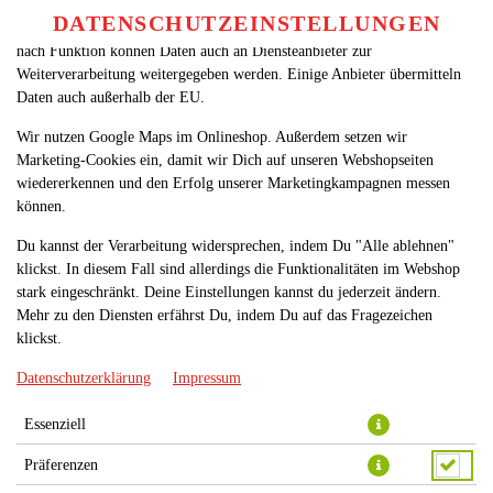
betreiben. Technisch essenzielle Cookies werden zwingend benötigt,
DATENSCHUTZEINSTELLUNGEN
SPRACHE ÄNDERN
damit bei Deinem Besuch unseres Webshops auch alles funktioniert. Je
DE
nach Funktion können Daten auch an Diensteanbieter zur
Weiterverarbeitung weitergegeben werden. Einige Anbieter übermitteln
Daten auch außerhalb der EU.
Wir nutzen Google Maps im Onlineshop. Außerdem setzen wir
Marketing-Cookies ein, damit wir Dich auf unseren Webshopseiten
wiedererkennen und den Erfolg unserer Marketingkampagnen messen
können.
PIZZA MISTA NORMAL Ø
Du kannst der Verarbeitung widersprechen, indem Du "Alle ablehnen"
26CM
klickst. In diesem Fall sind allerdings die Funktionalitäten im Webshop
stark eingeschränkt. Deine Einstellungen kannst du jederzeit ändern.
Mehr zu den Diensten erfährst Du, indem Du auf das Fragezeichen
klickst.
Datenschutzerklärung
Impressum
Essenziell
Präferenzen