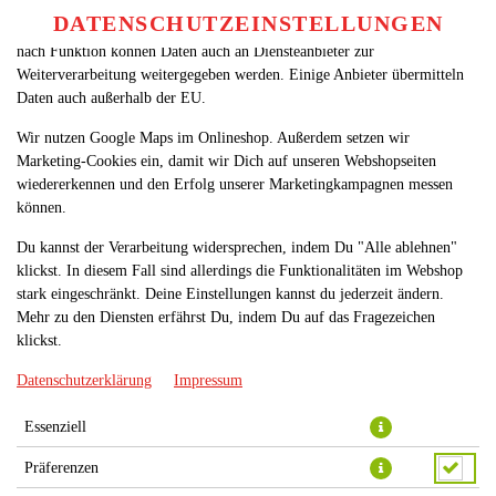
betreiben. Technisch essenzielle Cookies werden zwingend benötigt,
DATENSCHUTZEINSTELLUNGEN
SPRACHE ÄNDERN
damit bei Deinem Besuch unseres Webshops auch alles funktioniert. Je
DE
nach Funktion können Daten auch an Diensteanbieter zur
Weiterverarbeitung weitergegeben werden. Einige Anbieter übermitteln
Daten auch außerhalb der EU.
Wir nutzen Google Maps im Onlineshop. Außerdem setzen wir
Marketing-Cookies ein, damit wir Dich auf unseren Webshopseiten
wiedererkennen und den Erfolg unserer Marketingkampagnen messen
können.
PIZZA PROSCIUTTO PARTY
Du kannst der Verarbeitung widersprechen, indem Du "Alle ablehnen"
60X40CM
klickst. In diesem Fall sind allerdings die Funktionalitäten im Webshop
stark eingeschränkt. Deine Einstellungen kannst du jederzeit ändern.
Mehr zu den Diensten erfährst Du, indem Du auf das Fragezeichen
klickst.
Datenschutzerklärung
Impressum
Essenziell
Präferenzen