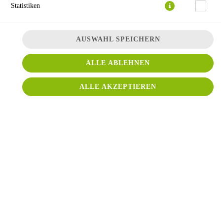
Statistiken
AUSWAHL SPEICHERN
ALLE ABLEHNEN
mit Vorderschinken
ALLE AKZEPTIEREN
JETZT BESTELLEN
© 2026
Conti Pizza
Impressum
Datenschutz
Datenschutzeinstellungen
Barrierefreiheit
AGB
Lieferdienstsoftware und Webshop von
SIDES